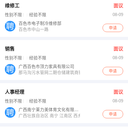
维修工
面议
08-09
性别不限
经验不限
百色市电子制冷维修部
申请
百色市中山一路
销售
面议
08-09
性别不限
经验不限
广西百色市顶力家具有限公司
申请
那马沟污水管网二期仓储建筑商铺第6号
人事经理
面议
08-09
性别不限
经验不限
广西南宁莱力美体育文化有限公司
申请
广西壮族自治区 南宁 江南区 西乡塘区明秀西路正恒国际