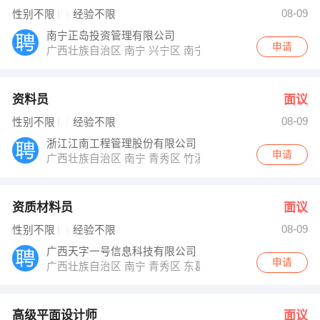
李先生 发布 [高级平面设计师 ] 招聘信息
08-09
性别不限
经验不限
谭经理 发布 [文员 ] 招聘信息
【南宁大石围矿业开发有限责任公司 】 强势入驻
南宁正岛投资管理有限公司
申请
广西壮族自治区 南宁 兴宁区 南宁兴宁区中华路38号华西
资料员
面议
08-09
性别不限
经验不限
浙江江南工程管理股份有限公司
申请
广西壮族自治区 南宁 青秀区 竹溪大道27号竹青苑4栋1单
资质材料员
面议
08-09
性别不限
经验不限
广西天字一号信息科技有限公司
申请
广西壮族自治区 南宁 青秀区 东葛路118号青秀万达金座3
高级平面设计师
面议