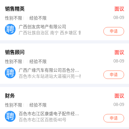
销售精英
面议
08-09
性别不限
经验不限
广西创友房地产有限公司
申请
广西壮族自治区 南宁 西乡塘区 鲁班路东凯国际商业广场1
销售顾问
面议
08-09
性别不限
经验不限
广西广缘汽车有限公司百色分公司
申请
百色市火车站进站大道福兴苑一楼
财务
面议
08-09
性别不限
经验不限
百色市右江区康盛电子配件经营部
申请
百色市右江区百胜街40号