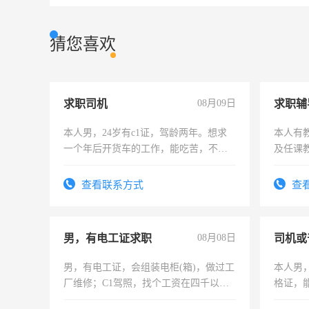
猜您喜欢
求职司机
08月09日
求职辅
本人男，24岁有c1证，驾龄两年。想求
本人有
一个年后开货车的工作，能吃苦，不怕
及任课
加班。
师，求
查看联系方式
查
男，有电工证求职
08月08日
司机或
男，有电工证，会组装电柜(箱)，做过工
本人男，
厂维修；C1驾照，找个工资在四千以
格证，
上，枣强县以外需要有住宿，保险勿扰
实，需