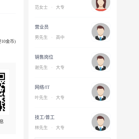
范女士
·
大专
营业员
男先生
·
高中
10金币)
销售岗位
谢先生
·
大专
网络/IT
叶先生
·
大专
技工/普工
息
林先生
·
大专