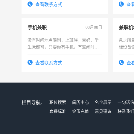
电话
查看联系方式
查
手机兼职
08月08日
没有时间地点限制，上班族，宝妈，学
急之所
生党都可，只要你有手机，有空闲时
标设备
间，一单一结，一天二三十不成问题，
作和分
勤快的四五十，每天挣零花钱没问题！
结识有
查看联系方式
查
栏目导航:
职位搜索
简历中心
名企展示
一句话
套餐标准
金币充值
意见建议
联系我