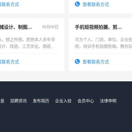
务，财务咨询等业务。欲求兼
看联系方式
查看联系方式
作
兼职机械设计、制图、设备改造
08月08日
手机短视频拍摄、剪辑、抖音快手
急，想之所想。愿把本人多年非
可为个人、门店、单位、企业
设计、改造、工艺优化、图纸制
频，培训手机拍摄剪辑，教你
解的经验与您分享。 真诚合作，
可为个人、门店、单位、企业
识之士，共享未来。
频，培训手机拍摄剪辑，教你
看联系方式
查看联系方式
音！你也可以成为拍摄达人！
成为拍摄达人！
信息
招聘资讯
发布简历
企业入驻
会员中心
法律申明
们