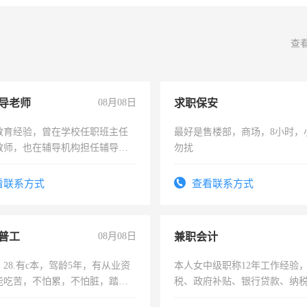
查
导老师
08月08日
求职保安
教育经验，曾在学校任职班主任
最好是售楼部，商场，8小时，
教师，也在辅导机构担任辅导教
勿扰
周一至周五辅导老师的工作
看联系方式
查看联系方式
普工
08月08日
兼职会计
28.有c本，驾龄5年，有从业资
本人女中级职称12年工作经验
能吃苦，不怕累，不怕脏，踏
税、政府补贴、银行贷款、纳
求稳定工作一份，保险不干
为各类公司策划，设建新账，