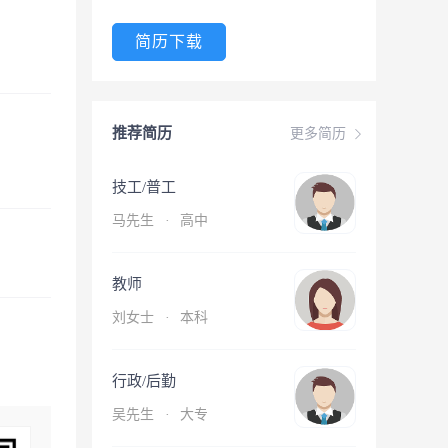
简历下载
推荐简历
更多简历
技工/普工
马先生
·
高中
教师
刘女士
·
本科
行政/后勤
吴先生
·
大专