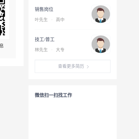
销售岗位
叶先生
·
高中
技工/普工
息
林先生
·
大专
查看更多简历
微信扫一扫找工作